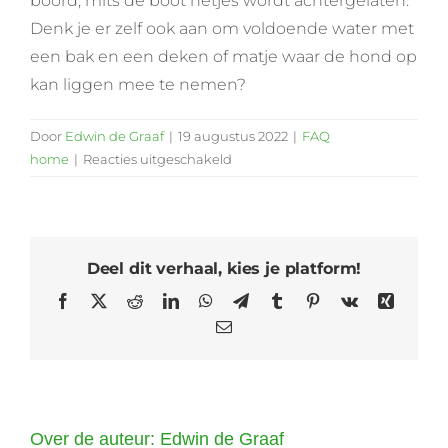
boord, mits de boot netjes wordt achtergelaten.
Denk je er zelf ook aan om voldoende water met
een bak en een deken of matje waar de hond op
kan liggen mee te nemen?
Door
Edwin de Graaf
|
19 augustus 2022
|
FAQ
voor
home
|
Reacties uitgeschakeld
Mag
mijn
hond
mee
Deel dit verhaal, kies je platform!
aan
boord?
Facebook
X
Reddit
LinkedIn
WhatsApp
Telegram
Tumblr
Pinterest
Vk
Xing
E-
mail
Over de auteur:
Edwin de Graaf